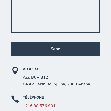
Send
T

h
ADDRESSE
i
App B6 – B12
s
84 Av Habib Bourguiba, 2080 Ariana
f
i

TÉLÉPHONE
e
+216 98 576 901