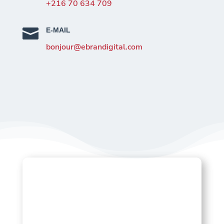
l
+216 70 634 709
d
s

E-MAIL
h
bonjour@ebrandigital.com
o
u
l
d
b
e
l
e
f
t
b
l