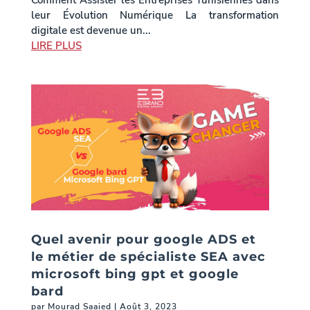
Comment Assister les Entreprises Tunisiennes dans
leur Évolution Numérique La transformation
digitale est devenue un...
LIRE PLUS
Quel avenir pour google ADS et
le métier de spécialiste SEA avec
microsoft bing gpt et google
bard
par
Mourad Saaied
|
Août 3, 2023